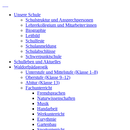
Unsere Schule
Schulstruktur und Ansprechpersonen
Lehrerkollegium und Mitarbeiter:innen
Biographie
Leitbild
Schulfeste
Schulanmeldung
Schulabschlüsse
Schwerpunktschule
Schulleben und Aktuelles
Waldorfpädagogik
Unterstufe und Mittelstufe (Klasse 1–8)
Oberstufe (Klasse 9–12)
Abitur (Klasse 13)
Fachunterricht
Fremdsprachen
Naturwissenschaften
Musik
Handarbeit
Werkunterricht
Eurythmie
Gartenbau
Sportunterricht