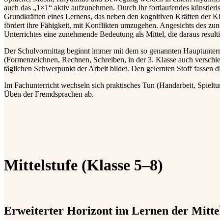
auch das „1×1“ aktiv aufzunehmen. Durch ihr fortlaufendes künstler
Grundkräften eines Lernens, das neben den kognitiven Kräften der Ki
fördert ihre Fähigkeit, mit Konflikten umzugehen. Angesichts des zu
Unterrichtes eine zunehmende Bedeutung als Mittel, die daraus resul
Der Schulvormittag beginnt immer mit dem so genannten Hauptunterric
(Formenzeichnen, Rechnen, Schreiben, in der 3. Klasse auch verschi
täglichen Schwerpunkt der Arbeit bildet. Den gelernten Stoff fassen 
Im Fachunterricht wechseln sich praktisches Tun (Handarbeit, Spiel
Üben der Fremdsprachen ab.
Mittelstufe (Klasse 5–8)
Erweiterter Horizont im Lernen der Mitte