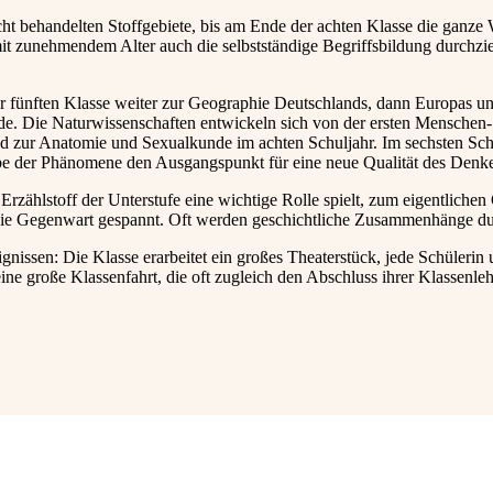
cht behandelten Stoffgebiete, bis am Ende der achten Klasse die ganze 
it zunehmendem Alter auch die selbstständige Begriffsbildung durchzie
r fünften Klasse weiter zur Geographie Deutschlands, dann Europas und
e. Die Naturwissenschaften entwickeln sich von der ersten Menschen- 
d zur Anatomie und Sexualkunde im achten Schuljahr. Im sechsten Schu
e der Phänomene den Ausgangspunkt für eine neue Qualität des Denken
zählstoff der Unterstufe eine wichtige Rolle spielt, zum eigentlichen G
die Gegenwart gespannt. Oft werden geschichtliche Zusammenhänge du
gnissen: Die Klasse erarbeitet ein großes Theaterstück, jede Schülerin un
ne große Klassenfahrt, die oft zugleich den Abschluss ihrer Klassenlehr