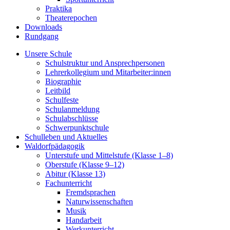
Praktika
Theaterepochen
Downloads
Rundgang
Unsere Schule
Schulstruktur und Ansprechpersonen
Lehrerkollegium und Mitarbeiter:innen
Biographie
Leitbild
Schulfeste
Schulanmeldung
Schulabschlüsse
Schwerpunktschule
Schulleben und Aktuelles
Waldorfpädagogik
Unterstufe und Mittelstufe (Klasse 1–8)
Oberstufe (Klasse 9–12)
Abitur (Klasse 13)
Fachunterricht
Fremdsprachen
Naturwissenschaften
Musik
Handarbeit
Werkunterricht