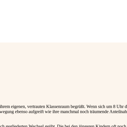
ihrem eigenen, vertrauten Klassenraum begrüßt. Wenn sich um 8 Uhr die
Bewegung ebenso aufgreift wie ihre manchmal noch träumende Anteilnah
gegliederten Wechsel geübt. Die bei den jüngeren Kindern oft noch r