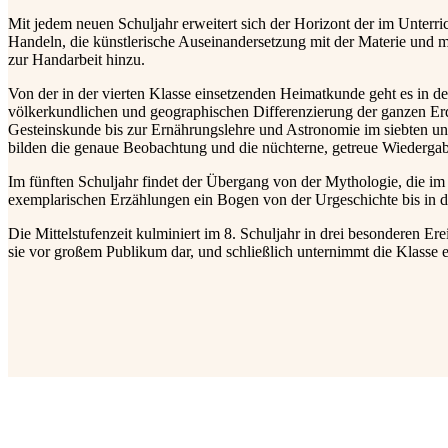
Mit jedem neuen Schuljahr erweitert sich der Horizont der im Unterri
Handeln, die künstlerische Auseinandersetzung mit der Materie und m
zur Handarbeit hinzu.
Von der in der vierten Klasse einsetzenden Heimatkunde geht es in de
völkerkundlichen und geographischen Differenzierung der ganzen Erd
Gesteinskunde bis zur Ernährungslehre und Astronomie im siebten un
bilden die genaue Beobachtung und die nüchterne, getreue Wiedergab
Im fünften Schuljahr findet der Übergang von der Mythologie, die im Er
exemplarischen Erzählungen ein Bogen von der Urgeschichte bis in 
Die Mittelstufenzeit kulminiert im 8. Schuljahr in drei besonderen Erei
sie vor großem Publikum dar, und schließlich unternimmt die Klasse ei