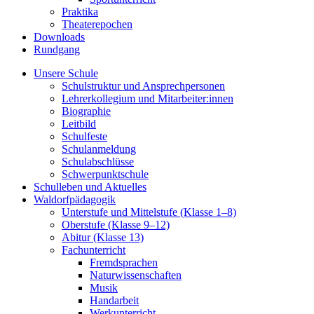
Praktika
Theaterepochen
Downloads
Rundgang
Unsere Schule
Schulstruktur und Ansprechpersonen
Lehrerkollegium und Mitarbeiter:innen
Biographie
Leitbild
Schulfeste
Schulanmeldung
Schulabschlüsse
Schwerpunktschule
Schulleben und Aktuelles
Waldorfpädagogik
Unterstufe und Mittelstufe (Klasse 1–8)
Oberstufe (Klasse 9–12)
Abitur (Klasse 13)
Fachunterricht
Fremdsprachen
Naturwissenschaften
Musik
Handarbeit
Werkunterricht