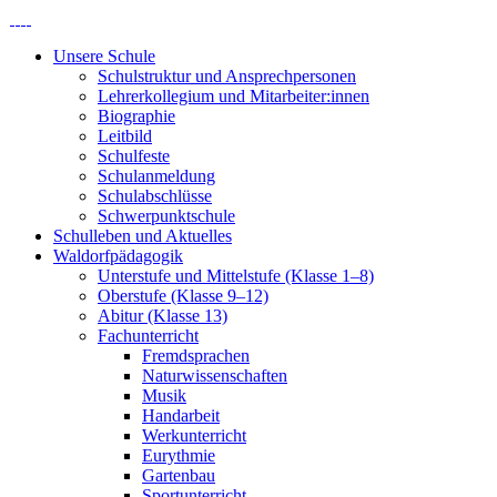
Unsere Schule
Schulstruktur und Ansprechpersonen
Lehrerkollegium und Mitarbeiter:innen
Biographie
Leitbild
Schulfeste
Schulanmeldung
Schulabschlüsse
Schwerpunktschule
Schulleben und Aktuelles
Waldorfpädagogik
Unterstufe und Mittelstufe (Klasse 1–8)
Oberstufe (Klasse 9–12)
Abitur (Klasse 13)
Fachunterricht
Fremdsprachen
Naturwissenschaften
Musik
Handarbeit
Werkunterricht
Eurythmie
Gartenbau
Sportunterricht