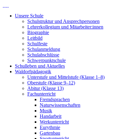
Unsere Schule
Schulstruktur und Ansprechpersonen
Lehrerkollegium und Mitarbeiter:innen
Biographie
Leitbild
Schulfeste
Schulanmeldung
Schulabschlüsse
Schwerpunktschule
Schulleben und Aktuelles
Waldorfpädagogik
Unterstufe und Mittelstufe (Klasse 1–8)
Oberstufe (Klasse 9–12)
Abitur (Klasse 13)
Fachunterricht
Fremdsprachen
Naturwissenschaften
Musik
Handarbeit
Werkunterricht
Eurythmie
Gartenbau
Sportunterricht