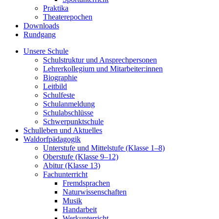
Praktika
Theaterepochen
Downloads
Rundgang
Unsere Schule
Schulstruktur und Ansprechpersonen
Lehrerkollegium und Mitarbeiter:innen
Biographie
Leitbild
Schulfeste
Schulanmeldung
Schulabschlüsse
Schwerpunktschule
Schulleben und Aktuelles
Waldorfpädagogik
Unterstufe und Mittelstufe (Klasse 1–8)
Oberstufe (Klasse 9–12)
Abitur (Klasse 13)
Fachunterricht
Fremdsprachen
Naturwissenschaften
Musik
Handarbeit
Werkunterricht