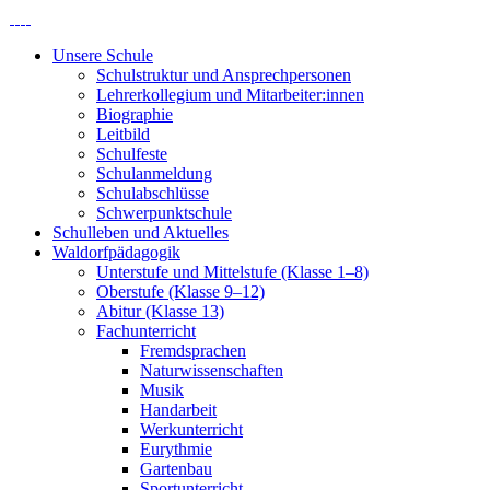
Unsere Schule
Schulstruktur und Ansprechpersonen
Lehrerkollegium und Mitarbeiter:innen
Biographie
Leitbild
Schulfeste
Schulanmeldung
Schulabschlüsse
Schwerpunktschule
Schulleben und Aktuelles
Waldorfpädagogik
Unterstufe und Mittelstufe (Klasse 1–8)
Oberstufe (Klasse 9–12)
Abitur (Klasse 13)
Fachunterricht
Fremdsprachen
Naturwissenschaften
Musik
Handarbeit
Werkunterricht
Eurythmie
Gartenbau
Sportunterricht