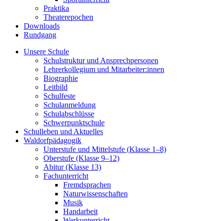
Praktika
Theaterepochen
Downloads
Rundgang
Unsere Schule
Schulstruktur und Ansprechpersonen
Lehrerkollegium und Mitarbeiter:innen
Biographie
Leitbild
Schulfeste
Schulanmeldung
Schulabschlüsse
Schwerpunktschule
Schulleben und Aktuelles
Waldorfpädagogik
Unterstufe und Mittelstufe (Klasse 1–8)
Oberstufe (Klasse 9–12)
Abitur (Klasse 13)
Fachunterricht
Fremdsprachen
Naturwissenschaften
Musik
Handarbeit
Werkunterricht