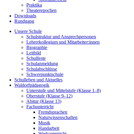
Praktika
Theaterepochen
Downloads
Rundgang
Unsere Schule
Schulstruktur und Ansprechpersonen
Lehrerkollegium und Mitarbeiter:innen
Biographie
Leitbild
Schulfeste
Schulanmeldung
Schulabschlüsse
Schwerpunktschule
Schulleben und Aktuelles
Waldorfpädagogik
Unterstufe und Mittelstufe (Klasse 1–8)
Oberstufe (Klasse 9–12)
Abitur (Klasse 13)
Fachunterricht
Fremdsprachen
Naturwissenschaften
Musik
Handarbeit
Werkunterricht