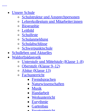
Unsere Schule
Schulstruktur und Ansprechpersonen
Lehrerkollegium und Mitarbeiter:innen
Biographie
Leitbild
Schulfeste
Schulanmeldung
Schulabschlüsse
Schwerpunktschule
Schulleben und Aktuelles
Waldorfpädagogik
Unterstufe und Mittelstufe (Klasse 1–8)
Oberstufe (Klasse 9–12)
Abitur (Klasse 13)
Fachunterricht
Fremdsprachen
Naturwissenschaften
Musik
Handarbeit
Werkunterricht
Eurythmie
Gartenbau
Sportunterricht